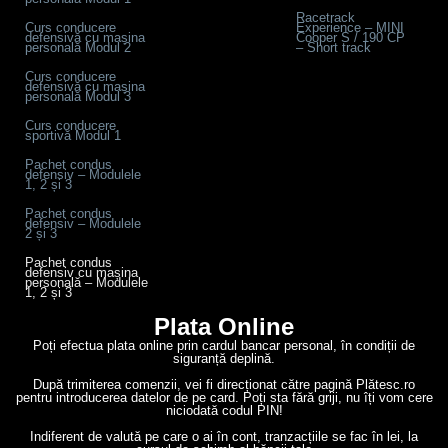
Racetrack
Curs conducere
Experience – MINI
defensivă cu mașina
Cooper S / 190 CP
personală Modul 2
– Short track
Curs conducere
defensivă cu mașina
personală Modul 3
Curs conducere
sportivă Modul 1
Pachet condus
defensiv – Modulele
1, 2 și 3
Pachet condus
defensiv – Modulele
2 și 3
Pachet condus
defensiv cu mașina
personală – Modulele
1, 2 și 3
Plata Online
Poți efectua plata online prin cardul bancar personal, în condiții de
siguranță deplină.
După trimiterea comenzii, vei fi direcționat către pagină Plătesc.ro
pentru introducerea datelor de pe card. Poți sta fără griji, nu îți vom cere
niciodată codul PIN!
Indiferent de valută pe care o ai în cont, tranzacțiile se fac în lei, la