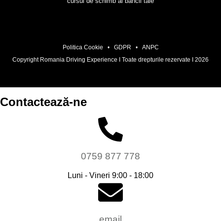
cursul de schimb al băncii tale
Politica Cookie
•
GDPR
•
ANPC
Copyright Romania Driving Experience I Toate drepturile rezervate I 2026
Contactează-ne
0759 877 778
Luni - Vineri 9:00 - 18:00
email