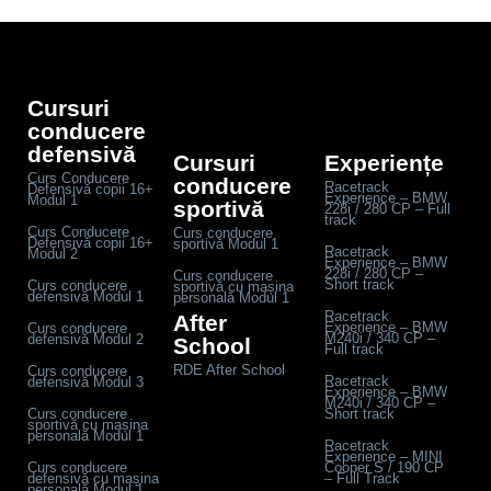
Cursuri
conducere
defensivă
Cursuri
Experiențe
Curs Conducere
conducere
Racetrack
Defensivă copii 16+
Experience – BMW
Modul 1
sportivă
228i / 280 CP – Full
track
Curs Conducere
Curs conducere
Defensivă copii 16+
sportivă Modul 1
Racetrack
Modul 2
Experience – BMW
228i / 280 CP –
Curs conducere
Short track
Curs conducere
sportivă cu mașina
defensivă Modul 1
personală Modul 1
Racetrack
After
Experience – BMW
Curs conducere
M240i / 340 CP –
defensivă Modul 2
School
Full track
RDE After School
Curs conducere
Racetrack
defensivă Modul 3
Experience – BMW
M240i / 340 CP –
Curs conducere
Short track
sportivă cu mașina
personală Modul 1
Racetrack
Experience – MINI
Curs conducere
Cooper S / 190 CP
defensivă cu mașina
– Full Track
personală Modul 1