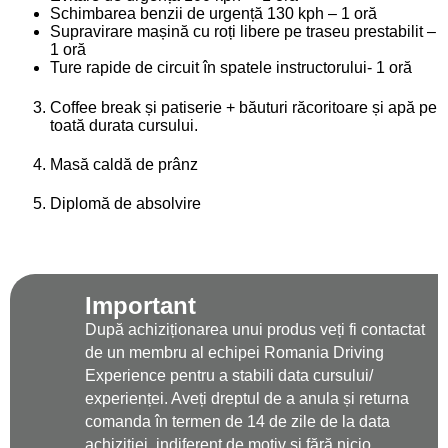
Schimbarea benzii de urgență 130 kph – 1 oră
Supravirare mașină cu roți libere pe traseu prestabilit –
1 oră
Ture rapide de circuit în spatele instructorului- 1 oră
Coffee break și patiserie + băuturi răcoritoare și apă pe
toată durata cursului.
Masă caldă de prânz
Diplomă de absolvire
Important
După achiziționarea unui produs veți fi contactat
de un membru al echipei Romania Driving
Experience pentru a stabili data cursului/
experienței. Aveți dreptul de a anula și returna
comanda în termen de 14 de zile de la data
achiziției, indiferent de motiv și fără nicio