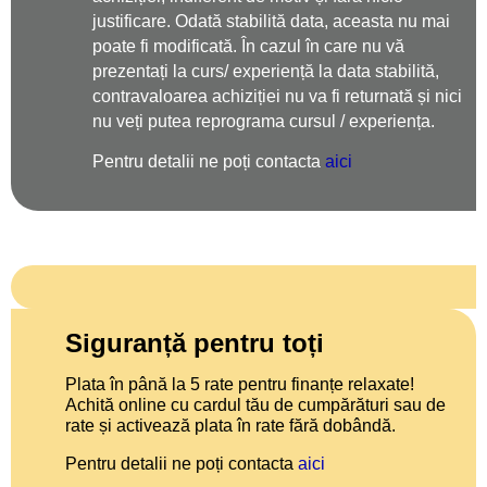
justificare. Odată stabilită data, aceasta nu mai
poate fi modificată. În cazul în care nu vă
prezentați la curs/ experiență la data stabilită,
contravaloarea achiziției nu va fi returnată și nici
nu veți putea reprograma cursul / experiența.
Pentru detalii ne poți contacta
aici
Siguranță pentru toți
Plata în până la 5 rate pentru finanțe relaxate!
Achită online cu cardul tău de cumpărături sau de
rate și activează plata în rate fără dobândă.
Pentru detalii ne poți contacta
aici