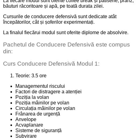
La fiecare modul sunt oferite coffee break și patiserie, prânz,
băuturi răcoritoare și apă, pe toată durata zilei.
Cursurile de conducere defensivă sunt dedicate atât
începătorilor, cât și șoferilor experimentați.
La finalul fiecărui modul sunt oferite diplome de absolvire.
Pachetul de Conducere Defensivă este compus
din:
Curs Conducere Defensivă Modul 1:
Teorie: 3.5 ore
Managementul riscului
Factori de distragere a atenției
Poziția la volan
Poziția mâinilor pe volan
Circulația mâinilor pe volan
Frânarea de urgență
Anvelope
Acvaplanare
Sisteme de siguranță
Subvirare