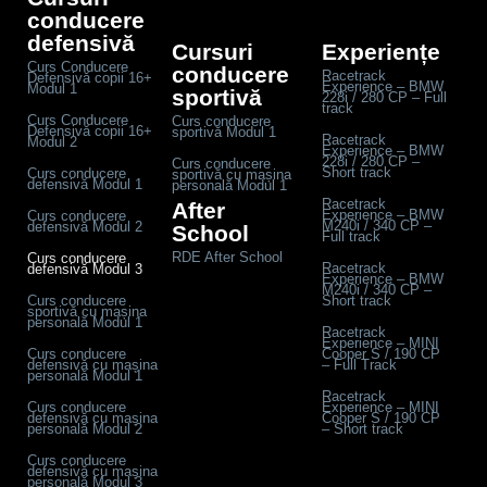
conducere
defensivă
Cursuri
Experiențe
Curs Conducere
conducere
Racetrack
Defensivă copii 16+
Experience – BMW
Modul 1
sportivă
228i / 280 CP – Full
track
Curs Conducere
Curs conducere
Defensivă copii 16+
sportivă Modul 1
Racetrack
Modul 2
Experience – BMW
228i / 280 CP –
Curs conducere
Short track
Curs conducere
sportivă cu mașina
defensivă Modul 1
personală Modul 1
Racetrack
After
Experience – BMW
Curs conducere
M240i / 340 CP –
defensivă Modul 2
School
Full track
RDE After School
Curs conducere
Racetrack
defensivă Modul 3
Experience – BMW
M240i / 340 CP –
Curs conducere
Short track
sportivă cu mașina
personală Modul 1
Racetrack
Experience – MINI
Curs conducere
Cooper S / 190 CP
defensivă cu mașina
– Full Track
personală Modul 1
Racetrack
Curs conducere
Experience – MINI
defensivă cu mașina
Cooper S / 190 CP
personală Modul 2
– Short track
Curs conducere
defensivă cu mașina
personală Modul 3