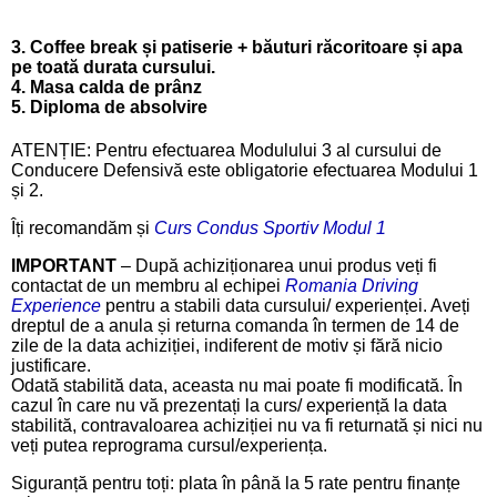
3. Coffee break și patiserie + băuturi răcoritoare și apa
pe toată durata cursului.
4. Masa calda de prânz
5. Diploma de absolvire
ATENȚIE: Pentru efectuarea Modulului 3 al cursului de
Conducere Defensivă este obligatorie efectuarea Modului 1
și 2.
Îți recomandăm și
Curs Condus Sportiv Modul 1
IMPORTANT
– După achiziționarea unui produs veți fi
contactat de un membru al echipei
Romania Driving
Experience
pentru a stabili data cursului/ experienței. Aveți
dreptul de a anula și returna comanda în termen de 14 de
zile de la data achiziției, indiferent de motiv și fără nicio
justificare.
Odată stabilită data, aceasta nu mai poate fi modificată. În
cazul în care nu vă prezentați la curs/ experiență la data
stabilită, contravaloarea achiziției nu va fi returnată și nici nu
veți putea reprograma cursul/experiența.
Siguranță pentru toți: plata în până la 5 rate pentru finanțe