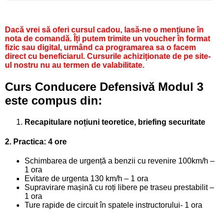
Dacă vrei să oferi cursul cadou, lasă-ne o mențiune în
nota de comandă. Îți putem trimite un voucher în format
fizic sau digital, urmând ca programarea sa o facem
direct cu beneficiarul. Cursurile achiziționate de pe site-
ul nostru nu au termen de valabilitate.
Curs Conducere Defensivă Modul 3
este compus din:
Recapitulare noțiuni teoretice, briefing securitate
2. Practica: 4 ore
Schimbarea de urgență a benzii cu revenire 100km/h –
1 ora
Evitare de urgenta 130 km/h – 1 ora
Supravirare mașină cu roți libere pe traseu prestabilit –
1 ora
Ture rapide de circuit în spatele instructorului- 1 ora