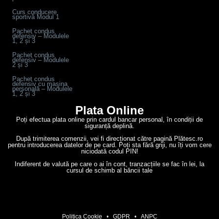
Curs conducere
sportivă Modul 1
Pachet condus
defensiv – Modulele
1, 2 și 3
Pachet condus
defensiv – Modulele
2 și 3
Pachet condus
defensiv cu mașina
personală – Modulele
1, 2 și 3
Plata Online
Poți efectua plata online prin cardul bancar personal, în condiții de
siguranță deplină.
După trimiterea comenzii, vei fi direcționat către pagină Plătesc.ro
pentru introducerea datelor de pe card. Poți sta fără griji, nu îți vom cere
niciodată codul PIN!
Indiferent de valută pe care o ai în cont, tranzacțiile se fac în lei, la
cursul de schimb al băncii tale
Politica Cookie
•
GDPR
•
ANPC