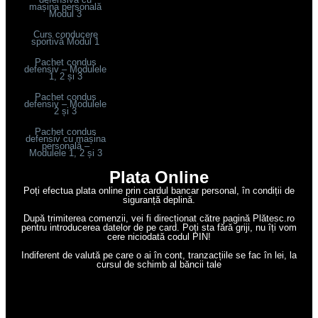
mașina personală
Modul 3
Curs conducere
sportivă Modul 1
Pachet condus
defensiv – Modulele
1, 2 și 3
Pachet condus
defensiv – Modulele
2 și 3
Pachet condus
defensiv cu mașina
personală –
Modulele 1, 2 și 3
Plata Online
Poți efectua plata online prin cardul bancar personal, în condiții de
siguranță deplină.
După trimiterea comenzii, vei fi direcționat către pagină Plătesc.ro
pentru introducerea datelor de pe card. Poți sta fără griji, nu îți vom
cere niciodată codul PIN!
Indiferent de valută pe care o ai în cont, tranzacțiile se fac în lei, la
cursul de schimb al băncii tale