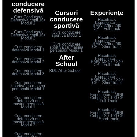
conducere
defensivă
Cursuri
Experiențe
Curs Conducere
conducere
Racetrack
Defensivă copii 16+
Experience –
Modul 1
sportivă
BMW 228i / 280
CP – Full track
Curs Conducere
Curs conducere
Defensivă copii 16+
sportivă Modul 1
Racetrack
Modul 2
Experience –
BMW 228i / 280
Curs conducere
CP – Short track
Curs conducere
sportivă cu mașina
defensivă Modul 1
personală Modul 1
Racetrack
After
Experience –
Curs conducere
BMW M240i / 340
defensivă Modul 2
School
CP – Full track
RDE After School
Curs conducere
Racetrack
defensivă Modul 3
Experience –
BMW M240i / 340
Curs conducere
CP – Short track
sportivă cu mașina
personală Modul 1
Racetrack
Experience – MINI
Curs conducere
Cooper S / 190 CP
defensivă cu
– Full Track
mașina personală
Modul 1
Racetrack
Experience – MINI
Curs conducere
Cooper S / 190 CP
defensivă cu
– Short track
mașina personală
Modul 2
Curs conducere
defensivă cu